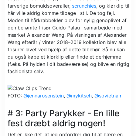
farverige bomuldsoveraller,
scrunchies
, og klørklip til
hår ville aldrig komme tilbage i stil. De tog fejl.
Moden til hårkrabbeklør blev for nylig genoplivet af
den berømte frisør Guido Palau i samarbejde med
mærket Alexander Wang. På visningen af ​​Alexander
Wang efterår / vinter 2018–2019 kollektion blev alle
frisurer lavet ved hjælp af dette tilbehør. Så nu kan
du også købe et klørklip eller finde et derhjemme
(f.eks. På hylden i dit badeværelse) og blive en rigtig
fashionista selv.
FOTO:
@jennarosenstein
,
@mykitsch
,
@sovietnam
# 3: Party Parykker - En lille
fest dræbt aldrig nogen!
Det er ikke det, at jeg opfordrer dig til at bære en