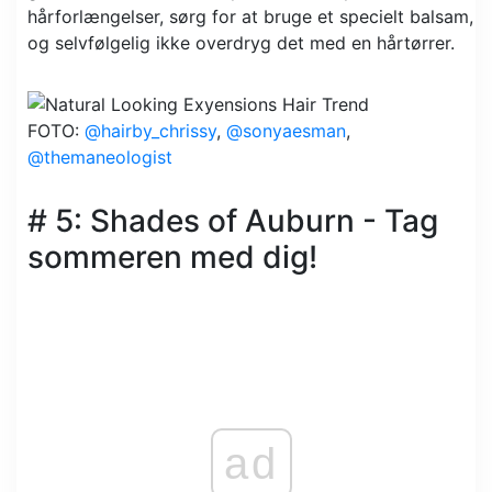
hårforlængelser, sørg for at bruge et specielt balsam,
og selvfølgelig ikke overdryg det med en hårtørrer.
FOTO:
@hairby_chrissy
,
@sonyaesman
,
@themaneologist
# 5: Shades of Auburn - Tag
sommeren med dig!
ad