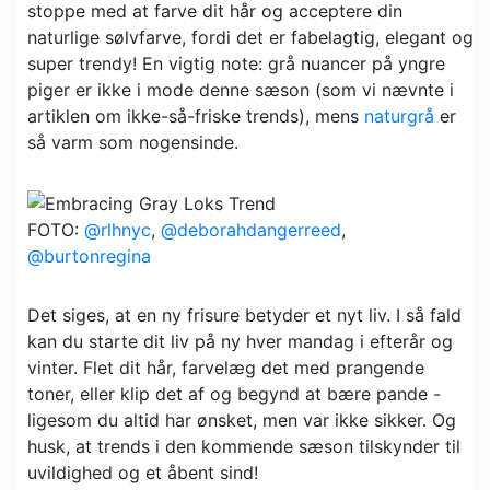
stoppe med at farve dit hår og acceptere din
naturlige sølvfarve, fordi det er fabelagtig, elegant og
super trendy! En vigtig note: grå nuancer på yngre
piger er ikke i mode denne sæson (som vi nævnte i
artiklen om ikke-så-friske trends), mens
naturgrå
er
så varm som nogensinde.
FOTO:
@rlhnyc
,
@deborahdangerreed
,
@burtonregina
Det siges, at en ny frisure betyder et nyt liv. I så fald
kan du starte dit liv på ny hver mandag i efterår og
vinter. Flet dit hår, farvelæg det med prangende
toner, eller klip det af og begynd at bære pande -
ligesom du altid har ønsket, men var ikke sikker. Og
husk, at trends i den kommende sæson tilskynder til
uvildighed og et åbent sind!