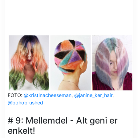
FOTO:
@kristinacheeseman
,
@janine_ker_hair
,
@bohobrushed
# 9: Mellemdel - Alt geni er
enkelt!