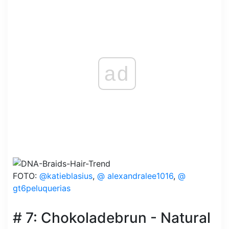
ad
FOTO:
@katieblasius
,
@ alexandralee1016
,
@
gt6peluquerias
# 7: Chokoladebrun - Natural