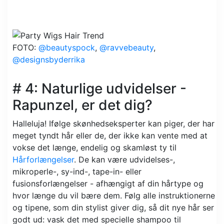
FOTO:
@beautyspock
,
@ravvebeauty
,
@designsbyderrika
# 4: Naturlige udvidelser -
Rapunzel, er det dig?
Halleluja! Ifølge skønhedseksperter kan piger, der har
meget tyndt hår eller de, der ikke kan vente med at
vokse det længe, ​​endelig og skamløst ty til
Hårforlængelser
. De kan være udvidelses-,
mikroperle-, sy-ind-, tape-in- eller
fusionsforlængelser - afhængigt af din hårtype og
hvor længe du vil bære dem. Følg alle instruktionerne
og tipene, som din stylist giver dig, så dit nye hår ser
godt ud: vask det med specielle shampoo til