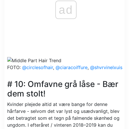
ad
FOTO:
@circlesofhair
,
@ciaracoiffure
,
@shvrvinelxuis
# 10: Omfavne grå låse - Bær
dem stolt!
Kvinder plejede altid at være bange for denne
hårfarve - selvom det var lyst og usædvanligt, blev
det betragtet som et tegn på falmende skønhed og
ungdom. I efteråret / vinteren 2018–2019 kan du