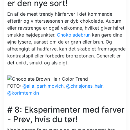
er den nye sort!
En af de mest trendy hårfarver i det kommende
efterår og vintersæsonen er dyb chokolade. Auburn
eller ravstrenge er også velkomne, hvilket giver håret
smukke højdepunkter.
Chokoladebrun
kan gøre dine
øjne lysere, uanset om de er grøn eller brun. Og
afhængigt af hudfarve, kan det skabe et fremragende
kontrastspil eller forbedre bronzetonen. Generelt er
det unikt, smukt og alsidigt.
FOTO:
@alla_parhimovich
,
@chrisjones_hair
,
@korimtemkin
# 8: Eksperimenter med farver
- Prøv, hvis du tør!
Nogle gange føler hver pige, at hun desperat har