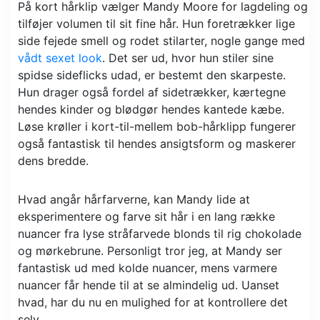
På kort hårklip vælger Mandy Moore for lagdeling og
tilføjer volumen til sit fine hår. Hun foretrækker lige
side fejede smell og rodet stilarter, nogle gange med
vådt sexet look
. Det ser ud, hvor hun stiler sine
spidse sideflicks udad, er bestemt den skarpeste.
Hun drager også fordel af sidetrækker, kærtegne
hendes kinder og blødgør hendes kantede kæbe.
Løse krøller i kort-til-mellem bob-hårklipp fungerer
også fantastisk til hendes ansigtsform og maskerer
dens bredde.
Hvad angår hårfarverne, kan Mandy lide at
eksperimentere og farve sit hår i en lang række
nuancer fra lyse stråfarvede blonds til rig chokolade
og mørkebrune. Personligt tror jeg, at Mandy ser
fantastisk ud med kolde nuancer, mens varmere
nuancer får hende til at se almindelig ud. Uanset
hvad, har du nu en mulighed for at kontrollere det
selv.