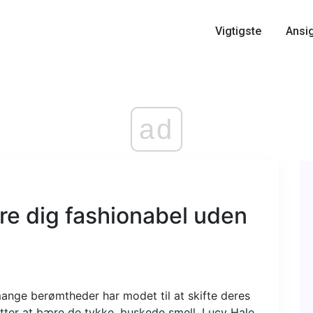
Vigtigste
Ansi
ad
øre dig fashionabel uden
ange berømtheder har modet til at skifte deres
utter at bære de tykke, buskede smell. Lucy Hale