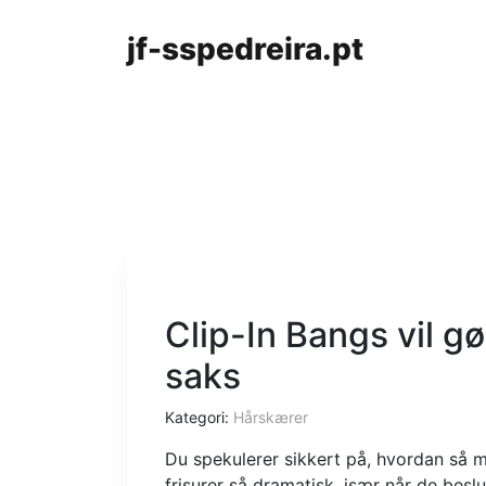
jf-sspedreira.pt
Clip-In Bangs vil g
saks
Kategori:
Hårskærer
Du spekulerer sikkert på, hvordan så m
frisurer så dramatisk, især når de besl