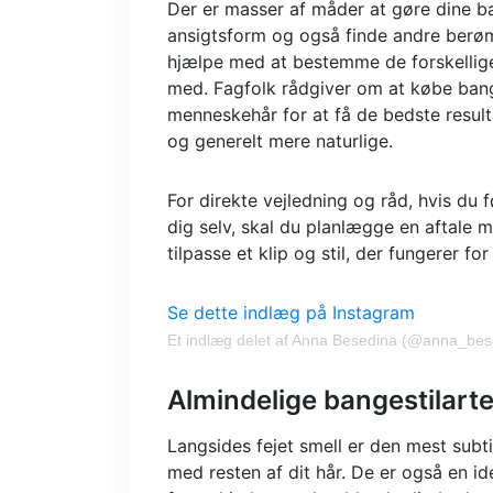
Der er masser af måder at gøre dine ban
ansigtsform og også finde andre berø
hjælpe med at bestemme de forskellige
med. Fagfolk rådgiver om at købe bang-
menneskehår for at få de bedste result
og generelt mere naturlige.
For direkte vejledning og råd, hvis du 
dig selv, skal du planlægge en aftale m
tilpasse et klip og stil, der fungerer for
Se dette indlæg på Instagram
Et indlæg delet af Anna Besedina (@anna_bes
Almindelige bangestilarte
Langsides fejet smell er den mest subt
med resten af ​​dit hår. De er også en 