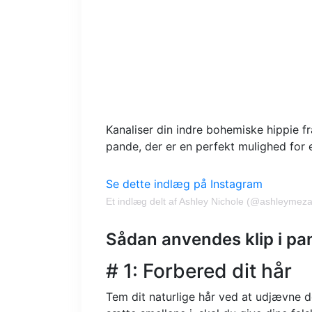
Kanaliser din indre bohemiske hippie f
pande, der er en perfekt mulighed for e
Se dette indlæg på Instagram
Et indlæg delt af Ashley Nichole (@ashleymez
Sådan anvendes klip i p
# 1: Forbered dit hår
Tem dit naturlige hår ved at udjævne d