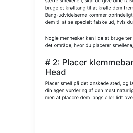
sætte smellene i, skal du give dine fa
bruge et krølltang til at krølle dem fre
Bang-udvidelserne kommer oprindeligt t
dem til at se specielt falske ud, hvis du
Nogle mennesker kan lide at bruge tør s
det område, hvor du placerer smellene,
# 2: Placer klemmeban
Head
Placer smell på det ønskede sted, og l
din egen vurdering af den mest naturlig
men at placere dem langs eller lidt ove