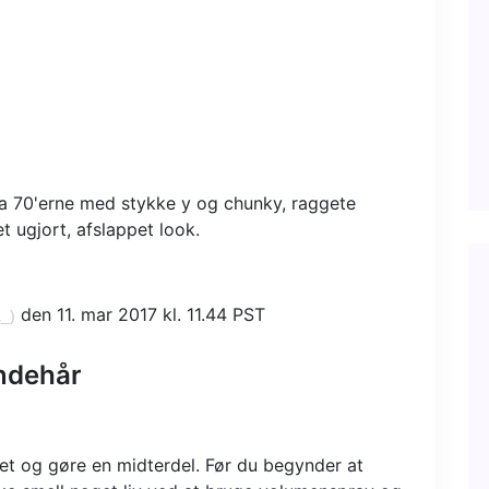
ra 70'erne med stykke y og chunky, raggete
t ugjort, afslappet look.
den 11. mar 2017 kl. 11.44 PST
a_)
andehår
et og gøre en midterdel. Før du begynder at