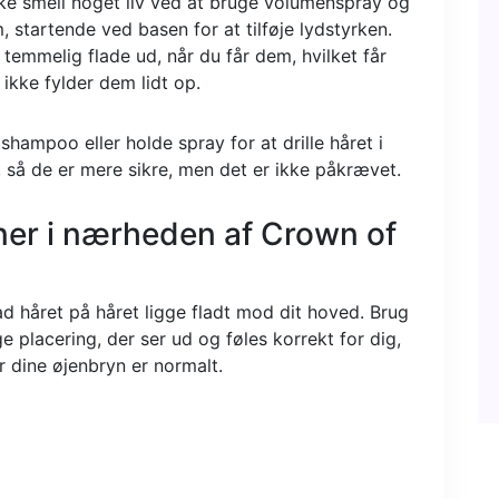
lske smell noget liv ved at bruge volumenspray og
m, startende ved basen for at tilføje lydstyrken.
emmelig flade ud, når du får dem, hvilket får
 ikke fylder dem lidt op.
hampoo eller holde spray for at drille håret i
 så de er mere sikre, men det er ikke påkrævet.
er i nærheden af ​​Crown of
ad håret på håret ligge fladt mod dit hoved. Brug
e placering, der ser ud og føles korrekt for dig,
r dine øjenbryn er normalt.