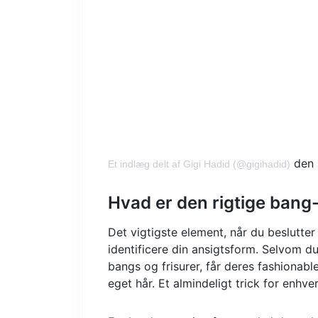
den 
Et indlæg delt af Gigi Hadid (@gigihadid)
Hvad er den rigtige bang-
Det vigtigste element, når du beslutter 
identificere din ansigtsform. Selvom
bangs og frisurer, får deres fashionab
eget hår. Et almindeligt trick for enhv